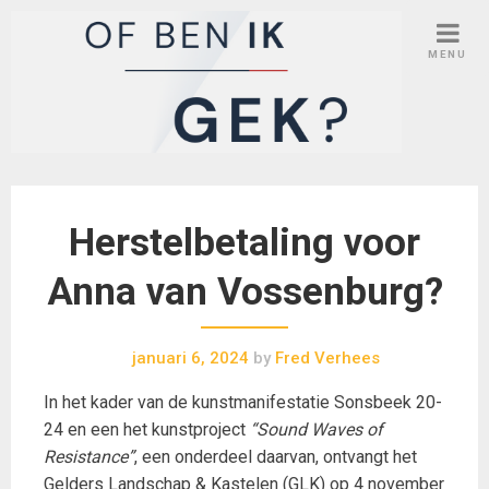
Skip
to
MENU
content
Herstelbetaling voor
Anna van Vossenburg?
januari 6, 2024
by
Fred Verhees
In het kader van de kunstmanifestatie Sonsbeek 20-
24 en een het kunstproject
“Sound Waves of
Resistance”
, een onderdeel daarvan, ontvangt het
Gelders Landschap & Kastelen (GLK) op 4 november