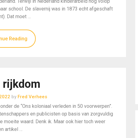
erland. Terwijl in Nederland kinderarbeid nog volop
ar school. De slavernij was in 1873 echt afgeschaft
ht). Dat moet …
nue Reading
 rijkdom
 2022
by
Fred Verhees
 onder de “Ons koloniaal verleden in 50 voorwerpen”.
nschappers en publicisten op basis van zorgvuldig
e moeite waard. Denk ik. Maar ook hier toch weer
n artikel …