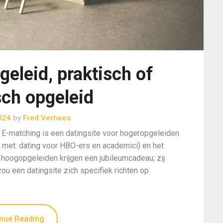
eleid, praktisch of
sch opgeleid
2024
by
Fred Verhees
. E-matching is een datingsite voor hogeropgeleiden
jf met: dating voor HBO-ers en academici) en het
 hoogopgeleiden krijgen een jubileumcadeau; zij
u een datingsite zich specifiek richten op
nue Reading